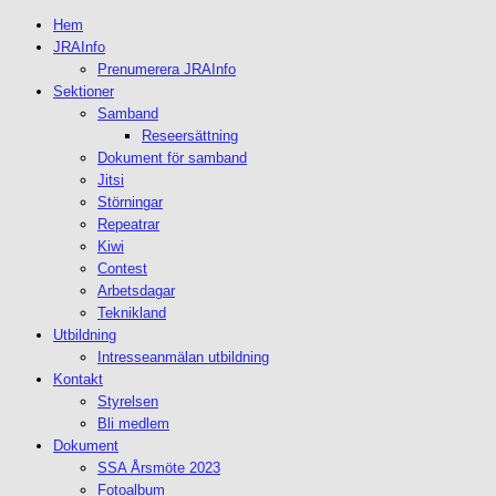
Hem
JRAInfo
Prenumerera JRAInfo
Sektioner
Samband
Reseersättning
Dokument för samband
Jitsi
Störningar
Repeatrar
Kiwi
Contest
Arbetsdagar
Teknikland
Utbildning
Intresseanmälan utbildning
Kontakt
Styrelsen
Bli medlem
Dokument
SSA Årsmöte 2023
Fotoalbum