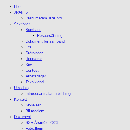
Hem
JRAInfo
Prenumerera JRAInfo
Sektioner
Samband
Reseersättning
Dokument för samband
Jitsi
Störningar
Repeatrar
Kiwi
Contest
Arbetsdagar
Teknikland
Utbildning
Intresseanmälan utbildning
Kontakt
Styrelsen
Bli medlem
Dokument
SSA Årsmöte 2023
Fotoalbum