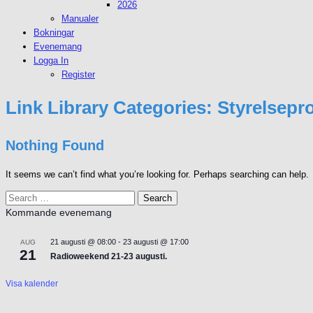
2026
Manualer
Bokningar
Evenemang
Logga In
Register
Link Library Categories:
Styrelsepro
Nothing Found
It seems we can’t find what you’re looking for. Perhaps searching can help.
Search
for:
Kommande evenemang
21 augusti @ 08:00
-
23 augusti @ 17:00
AUG
21
Radioweekend 21-23 augusti.
Visa kalender