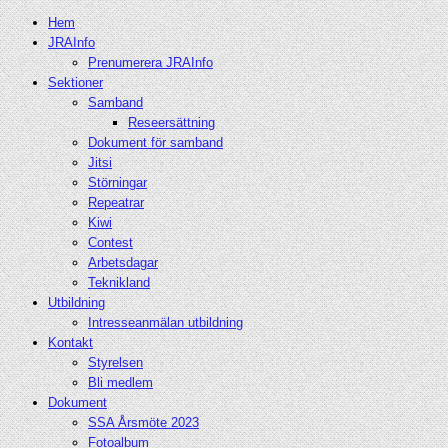
Hem
JRAInfo
Prenumerera JRAInfo
Sektioner
Samband
Reseersättning
Dokument för samband
Jitsi
Störningar
Repeatrar
Kiwi
Contest
Arbetsdagar
Teknikland
Utbildning
Intresseanmälan utbildning
Kontakt
Styrelsen
Bli medlem
Dokument
SSA Årsmöte 2023
Fotoalbum