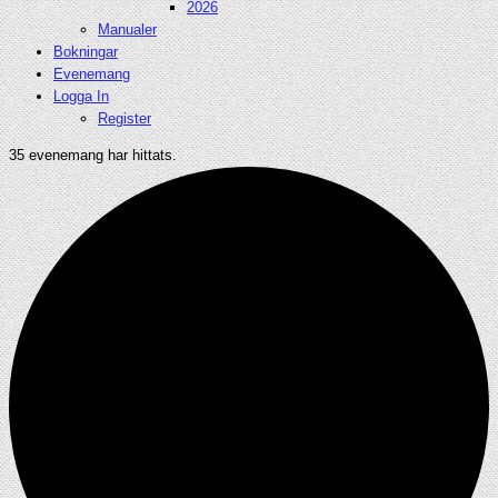
2026
Manualer
Bokningar
Evenemang
Logga In
Register
35 evenemang har hittats.