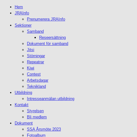
Hem
JRAInfo
Prenumerera JRAInfo
Sektioner
Samband
Reseersättning
Dokument för samband
Jitsi
Störningar
Repeatrar
Kiwi
Contest
Arbetsdagar
Teknikland
Utbildning
Intresseanmälan utbildning
Kontakt
Styrelsen
Bli medlem
Dokument
SSA Årsmöte 2023
Fotoalbum