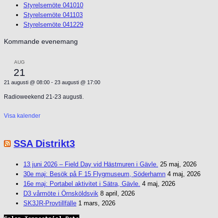
Styrelsemöte 041010
Styrelsemöte 041103
Styrelsemöte 041229
Kommande evenemang
AUG
21
21 augusti @ 08:00
-
23 augusti @ 17:00
Radioweekend 21-23 augusti.
Visa kalender
SSA Distrikt3
13 juni 2026 – Field Day vid Hästmuren i Gävle.
25 maj, 2026
30e maj: Besök på F 15 Flygmuseum, Söderhamn
4 maj, 2026
16e maj: Portabel aktivitet i Sätra, Gävle.
4 maj, 2026
D3 vårmöte i Örnsköldsvik
8 april, 2026
SK3JR-Provtillfälle
1 mars, 2026