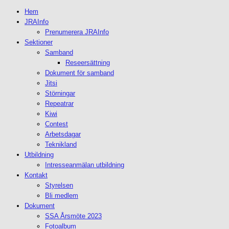
Hem
JRAInfo
Prenumerera JRAInfo
Sektioner
Samband
Reseersättning
Dokument för samband
Jitsi
Störningar
Repeatrar
Kiwi
Contest
Arbetsdagar
Teknikland
Utbildning
Intresseanmälan utbildning
Kontakt
Styrelsen
Bli medlem
Dokument
SSA Årsmöte 2023
Fotoalbum