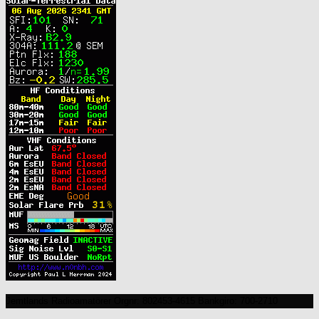
Jemtlands Radioamatörer Orgnr: 802453-4615 Bankgiro: 700-2710