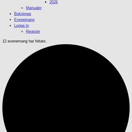
2026
Manualer
Bokningar
Evenemang
Logga In
Register
12 evenemang har hittats.