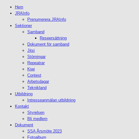
Hem
JRAInfo
Prenumerera JRAInfo
Sektioner
Samband
Reseersättning
Dokument för samband
Jitsi
Störningar
Repeatrar
Kiwi
Contest
Arbetsdagar
Teknikland
Utbildning
Intresseanmälan utbildning
Kontakt
Styrelsen
Bli medlem
Dokument
SSA Årsmöte 2023
Fotoalbum