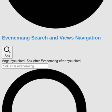
Evenemang
Evenemang Search and Views Navigation
Sök
Ange nyckelord. Sök efter Evenemang efter nyckelord.