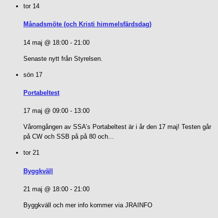
tor
14
Månadsmöte (och Kristi himmelsfärdsdag)
14 maj @ 18:00
-
21:00
Senaste nytt från Styrelsen.
sön
17
Portabeltest
17 maj @ 09:00
-
13:00
Våromgången av SSA’s Portabeltest är i år den 17 maj! Testen går
på CW och SSB på på 80 och...
tor
21
Byggkväll
21 maj @ 18:00
-
21:00
Byggkväll och mer info kommer via JRAINFO