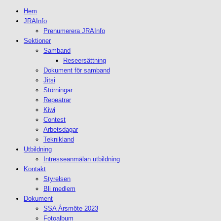
Hem
JRAInfo
Prenumerera JRAInfo
Sektioner
Samband
Reseersättning
Dokument för samband
Jitsi
Störningar
Repeatrar
Kiwi
Contest
Arbetsdagar
Teknikland
Utbildning
Intresseanmälan utbildning
Kontakt
Styrelsen
Bli medlem
Dokument
SSA Årsmöte 2023
Fotoalbum