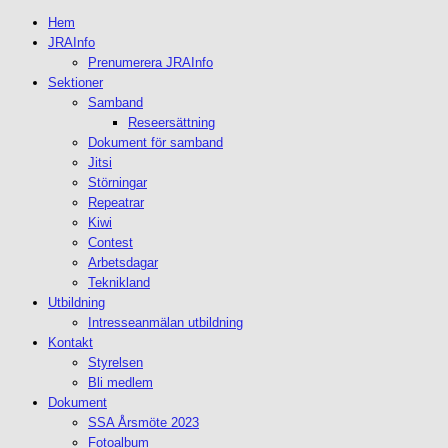
Hem
JRAInfo
Prenumerera JRAInfo
Sektioner
Samband
Reseersättning
Dokument för samband
Jitsi
Störningar
Repeatrar
Kiwi
Contest
Arbetsdagar
Teknikland
Utbildning
Intresseanmälan utbildning
Kontakt
Styrelsen
Bli medlem
Dokument
SSA Årsmöte 2023
Fotoalbum