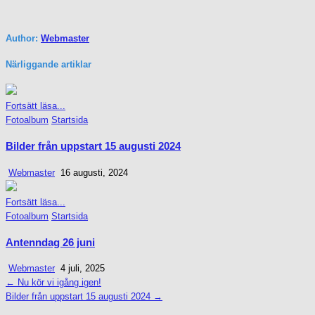
Author:
Webmaster
Närliggande artiklar
Fortsätt läsa...
Posted
Fotoalbum
Startsida
in
Bilder från uppstart 15 augusti 2024
Webmaster
16 augusti, 2024
Fortsätt läsa...
Posted
Fotoalbum
Startsida
in
Antenndag 26 juni
Webmaster
4 juli, 2025
← Nu kör vi igång igen!
Inläggsnavigering
Bilder från uppstart 15 augusti 2024 →