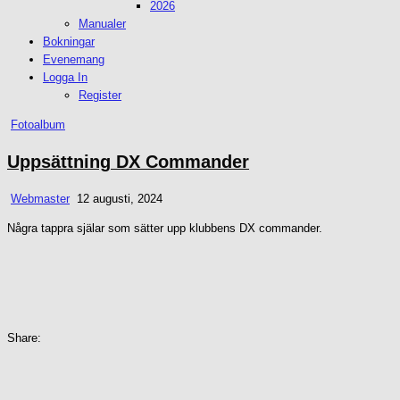
2026
Manualer
Bokningar
Evenemang
Logga In
Register
Posted
Fotoalbum
in
Uppsättning DX Commander
Webmaster
12 augusti, 2024
Några tappra själar som sätter upp klubbens DX commander.
Share: