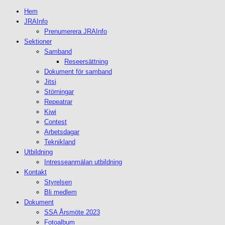
Hem
JRAInfo
Prenumerera JRAInfo
Sektioner
Samband
Reseersättning
Dokument för samband
Jitsi
Störningar
Repeatrar
Kiwi
Contest
Arbetsdagar
Teknikland
Utbildning
Intresseanmälan utbildning
Kontakt
Styrelsen
Bli medlem
Dokument
SSA Årsmöte 2023
Fotoalbum