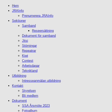
Hem
JRAInfo
Prenumerera JRAInfo
Sektioner
Samband
Reseersättning
Dokument för samband
Jitsi
Störningar
Repeatrar
Kiwi
Contest
Arbetsdagar
Teknikland
Utbildning
Intresseanmälan utbildning
Kontakt
Styrelsen
Bli medlem
Dokument
SSA Årsmöte 2023
Fotoalbum