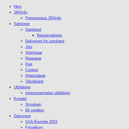
Hem
JRAInfo
Prenumerera JRAInfo
Sektioner
Samband
Reseersättning
Dokument för samband
Jitsi
Störningar
Repeatrar
Kiwi
Contest
Arbetsdagar
Teknikland
Utbildning
Intresseanmälan utbildning
Kontakt
Styrelsen
Bli medlem
Dokument
SSA Årsmöte 2023
Fotoalbum