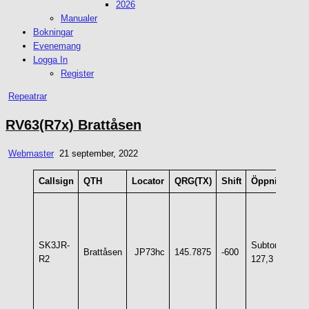
2026
Manualer
Bokningar
Evenemang
Logga In
Register
Posted
Repeatrar
in
RV63(R7x) Brattåsen
Webmaster
21 september, 2022
Callsign
QTH
Locator
QRG(TX)
Shift
Öppning
St
SK3JR-
Subton
Brattåsen
JP73hc
145.7875
-600
Q
R2
127,3 Hz