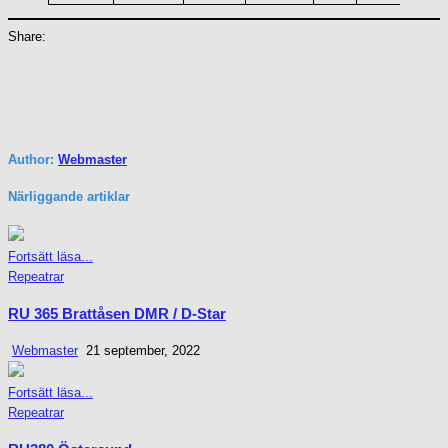
Share:
Author:
Webmaster
Närliggande artiklar
Fortsätt läsa...
Posted
Repeatrar
in
RU 365 Brattåsen DMR / D-Star
Webmaster
21 september, 2022
Fortsätt läsa...
Posted
Repeatrar
in