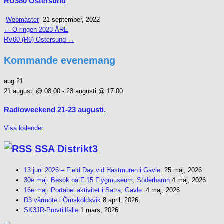
RU380 Östersund
Webmaster
21 september, 2022
← O-ringen 2023 ÅRE
Inläggsnavigering
RV60 (R6) Östersund →
Kommande evenemang
aug
21
21 augusti @ 08:00
-
23 augusti @ 17:00
Radioweekend 21-23 augusti.
Visa kalender
SSA Distrikt3
13 juni 2026 – Field Day vid Hästmuren i Gävle.
25 maj, 2026
30e maj: Besök på F 15 Flygmuseum, Söderhamn
4 maj, 2026
16e maj: Portabel aktivitet i Sätra, Gävle.
4 maj, 2026
D3 vårmöte i Örnsköldsvik
8 april, 2026
SK3JR-Provtillfälle
1 mars, 2026