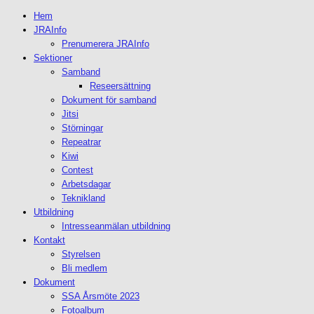
Hem
JRAInfo
Prenumerera JRAInfo
Sektioner
Samband
Reseersättning
Dokument för samband
Jitsi
Störningar
Repeatrar
Kiwi
Contest
Arbetsdagar
Teknikland
Utbildning
Intresseanmälan utbildning
Kontakt
Styrelsen
Bli medlem
Dokument
SSA Årsmöte 2023
Fotoalbum