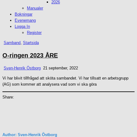
2026
Manualer
Bokningar
Evenemang
Logga In
Register
Posted
Samband
,
Startsida
in
O-ringen 2023 ÅRE
Sven-Henrik Östborg
21 september, 2022
Vi har blivit tillfrågad att sköta sambandet. Vi har tillsatt en arbetsgrupp
(AG) som kommer att analysera vad som vi ska göra
Share:
Author:
Sven-Henrik Östborg