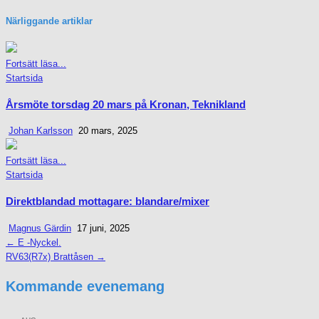
Närliggande artiklar
Fortsätt läsa...
Posted
Startsida
in
Årsmöte torsdag 20 mars på Kronan, Teknikland
Johan Karlsson
20 mars, 2025
Fortsätt läsa...
Posted
Startsida
in
Direktblandad mottagare: blandare/mixer
Magnus Gärdin
17 juni, 2025
← E -Nyckel.
Inläggsnavigering
RV63(R7x) Brattåsen →
Kommande evenemang