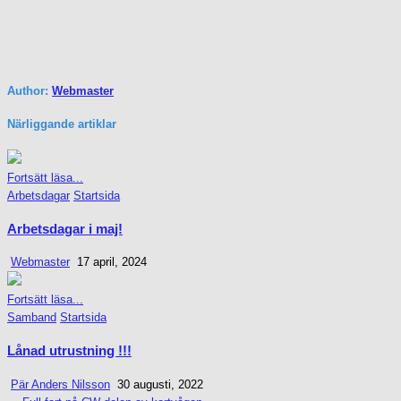
Author:
Webmaster
Närliggande artiklar
Fortsätt läsa...
Posted
Arbetsdagar
Startsida
in
Arbetsdagar i maj!
Webmaster
17 april, 2024
Fortsätt läsa...
Posted
Samband
Startsida
in
Lånad utrustning !!!
Pär Anders Nilsson
30 augusti, 2022