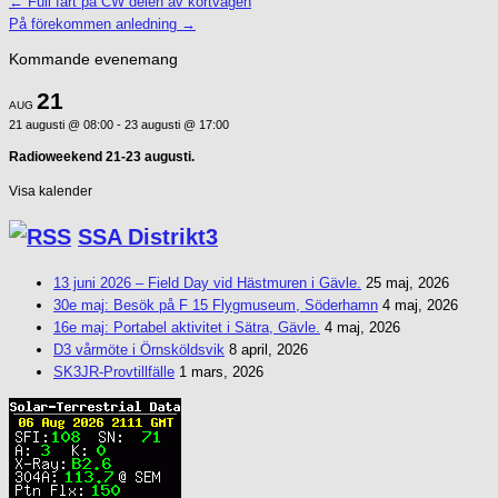
← Full fart på CW delen av kortvågen
Inläggsnavigering
På förekommen anledning →
Kommande evenemang
21
AUG
21 augusti @ 08:00
-
23 augusti @ 17:00
Radioweekend 21-23 augusti.
Visa kalender
SSA Distrikt3
13 juni 2026 – Field Day vid Hästmuren i Gävle.
25 maj, 2026
30e maj: Besök på F 15 Flygmuseum, Söderhamn
4 maj, 2026
16e maj: Portabel aktivitet i Sätra, Gävle.
4 maj, 2026
D3 vårmöte i Örnsköldsvik
8 april, 2026
SK3JR-Provtillfälle
1 mars, 2026