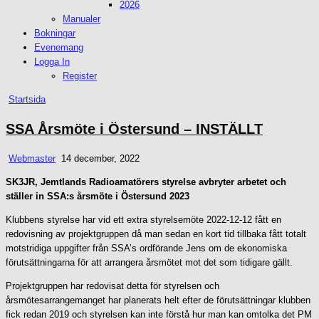
2026
Manualer
Bokningar
Evenemang
Logga In
Register
Posted
Startsida
in
SSA Årsmöte i Östersund – INSTÄLLT
Webmaster
14 december, 2022
SK3JR, Jemtlands Radioamatörers styrelse avbryter arbetet och
ställer in SSA:s årsmöte i Östersund 2023
Klubbens styrelse har vid ett extra styrelsemöte 2022-12-12 fått en
redovisning av projektgruppen då man sedan en kort tid tillbaka fått totalt
motstridiga uppgifter från SSA’s ordförande Jens om de ekonomiska
förutsättningarna för att arrangera årsmötet mot det som tidigare gällt.
Projektgruppen har redovisat detta för styrelsen och
årsmötesarrangemanget har planerats helt efter de förutsättningar klubben
fick redan 2019 och styrelsen kan inte förstå hur man kan omtolka det PM