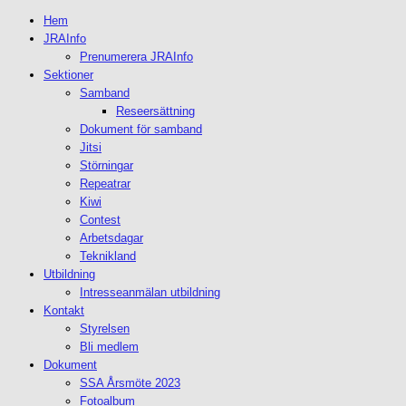
Hem
JRAInfo
Prenumerera JRAInfo
Sektioner
Samband
Reseersättning
Dokument för samband
Jitsi
Störningar
Repeatrar
Kiwi
Contest
Arbetsdagar
Teknikland
Utbildning
Intresseanmälan utbildning
Kontakt
Styrelsen
Bli medlem
Dokument
SSA Årsmöte 2023
Fotoalbum